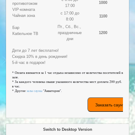
1000
противотоком
17:00
VIP-комната
с 17:00 до
Чайная зона
1100
8:00
Пт., Сб., Вс.,
Бар
праздничные
1200
Кабельное ТВ
дни
Дети до 7 лет бесплатно!
Скидка 10% в день рождения!
5-й час в подарок!
* Оплата взимается за 1 час отдыха независимо от количества посетителей в
зале.
* За каждого человека свыше указанного количества мест доплата 200 руб.
в час.
* Другие
залы сауны
"Акватория".
Заказать сауну
Switch to Desktop Version