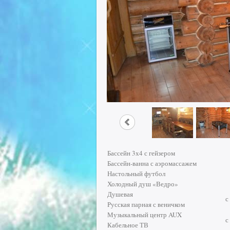
Бассейн 3х4 с гейзером
Бассейн-ванна с аэромассажем
Настольный футбол
Холодный душ «Ведро»
Душевая
с
Русская парная с веничком
Музыкальный центр AUX
с
Кабельное ТВ