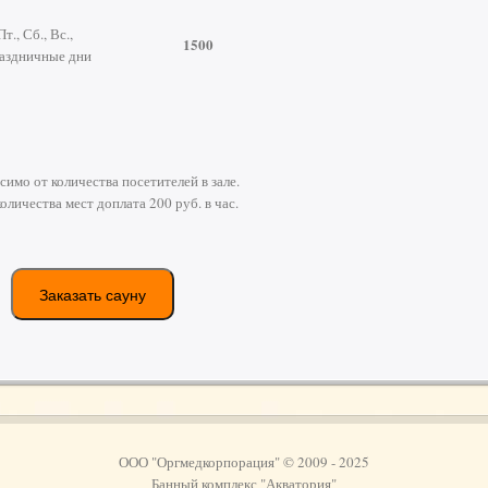
Пт., Сб., Вс.,
1500
аздничные дни
симо от количества посетителей в зале.
оличества мест доплата 200 руб. в час.
Заказать сауну
ООО "Оргмедкорпорация" © 2009 - 2025
Банный комплекс "Акватория"